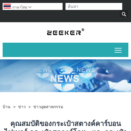
ภาษาไทย


สลับ
บ้าน
>
ข่าว
>
ข่าวอุตสาหกรรม
คุณสมบัติของกระเป๋าสตางค์คาร์บอน